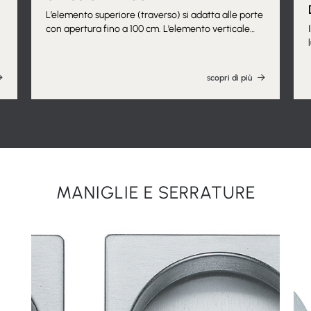
L’elemento superiore (traverso) si adatta alle porte
con apertura fino a 100 cm. L’elemento verticale
(montante) si adatta alle porte con altezza fino a
210 cm. Finitura da verniciare. Altre misure sono
disponibili, per fattibilità contattare l’azienda.
scopri di più
MANIGLIE E SERRATURE