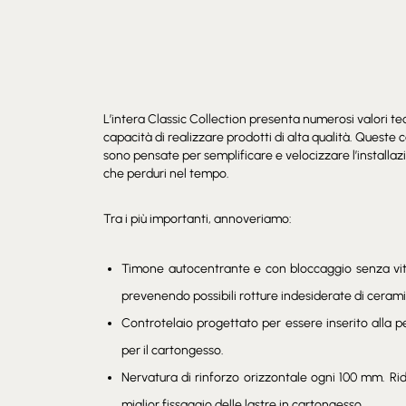
L’intera Classic Collection presenta numerosi valori te
capacità di realizzare prodotti di alta qualità. Queste c
sono pensate per semplificare e velocizzare l’installa
che perduri nel tempo.
Tra i più importanti, annoveriamo:
Timone autocentrante e con bloccaggio senza viti
prevenendo possibili rotture indesiderate di ceram
Controtelaio progettato per essere inserito alla 
per il cartongesso.
Nervatura di rinforzo orizzontale ogni 100 mm. Rid
miglior fissaggio delle lastre in cartongesso.