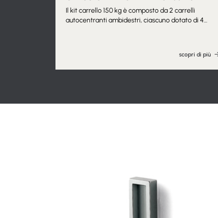
Il kit carrello 150 kg è composto da 2 carrelli
autocentranti ambidestri, ciascuno dotato di 4
cuscinetti a sfera rivestiti, timone autocentrante e
ad incastro, staffe per il fissaggio del pannello
porta, gommino paracolpi regolabile e fermo
scopri di più
carrello a durezza variabile in chiusura della guida.
Il kit comprende anche viteria, tasselli e bulloneria
per il fissaggio. Adatto per pannelli porta in legno.