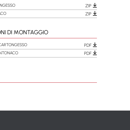
NGESSO
ZIP
ACO
ZIP
ONI DI MONTAGGIO
 CARTONGESSO
PDF
 INTONACO
PDF