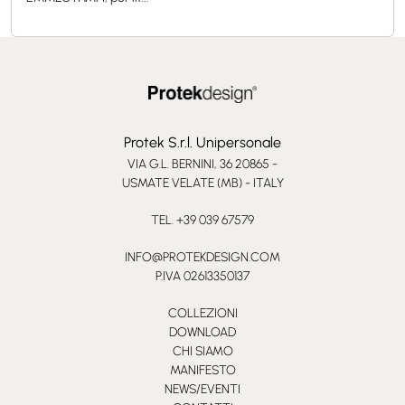
Protek S.r.l. Unipersonale
VIA G.L. BERNINI, 36 20865 -
USMATE VELATE (MB) - ITALY
TEL. +39 039 67579
INFO@PROTEKDESIGN.COM
P.IVA 02613350137
COLLEZIONI
DOWNLOAD
CHI SIAMO
MANIFESTO
NEWS/EVENTI