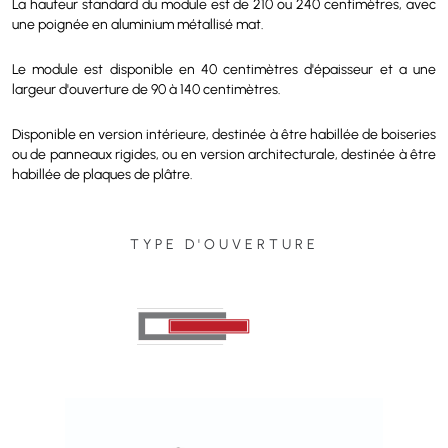
composition standard comprend une étagère en stratifié, un crochet
pour vélo, un panneau d'extrémité en stratifié, avec une façade et
une finition en stratifié HPL blanc.
La hauteur standard du module est de 210 ou 240 centimètres, avec
une poignée en aluminium métallisé mat.
Le module est disponible en 40 centimètres d'épaisseur et a une
largeur d'ouverture de 90 à 140 centimètres.
Disponible en version intérieure, destinée à être habillée de boiseries
ou de panneaux rigides, ou en version architecturale, destinée à être
habillée de plaques de plâtre.
TYPE D'OUVERTURE