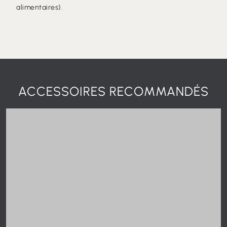
Règlement de l'UE
10/2011 et mises à jour ultérieures dans
des conditions particulières conditions particulières (FENIX®
est un matériau apte au contact avec les denrées
alimentaires).
ACCESSOIRES RECOMMANDÉS