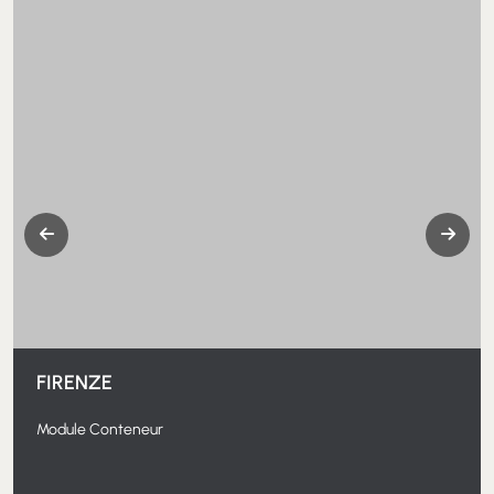
COULEURS
PS - ÉTAIN SATINÉ
NS - ANTHRACITE SATINÉ