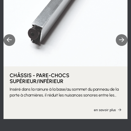
CHÂSSIS - PARE-CHOCS
SUPÉRIEUR/INFÉRIEUR
Inséré dans la rainure à la base/au sommet du panneau de la
porte à charnières, il réduit les nuisances sonores entre les
pièces. Grâce au mouvement de guillotine, la partie mobile -
en caoutchouc moulé et flexible - presse et adhère au sol,
en savoir plus
contribuant à augmenter l'isolation thermique et acoustique
entre les pièces, ainsi qu'à éliminer le passage des odeurs.
Peut être appliqué avec le cadre installé. Usinage du panneau
de porte par le client. Nous recommandons la combinaison