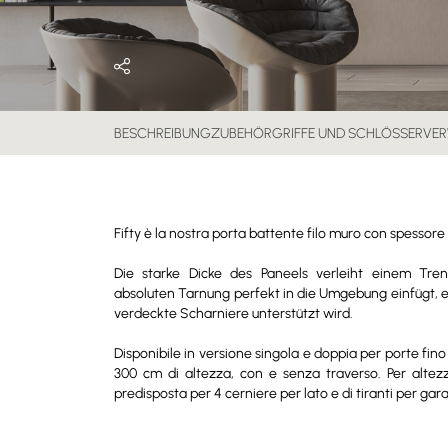
BESCHREIBUNG
ZUBEHÖR
GRIFFE UND SCHLÖSSER
VER
Fifty è la nostra porta battente filo muro con spessor
Die starke Dicke des Paneels verleiht einem Tre
absoluten Tarnung perfekt in die Umgebung einfügt, ei
verdeckte Scharniere unterstützt wird.
Disponibile in versione singola e doppia per porte fin
300 cm di altezza, con e senza traverso. Per altez
predisposta per 4 cerniere per lato e di tiranti per gara