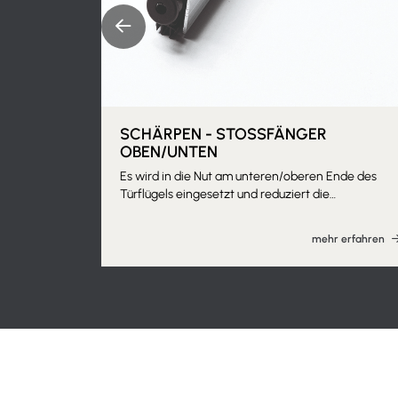
SCHÄRPEN - STOSSFÄNGER
OBEN/UNTEN
Es wird in die Nut am unteren/oberen Ende des
Türflügels eingesetzt und reduziert die
Lärmbelästigung zwischen den Räumen. Dank der
Guillotine-Bewegung drückt sich der bewegliche
mehr erfahren
Teil - aus geformtem, flexiblem Gummi - an den
Boden und trägt dazu bei, sowohl die Wärme- als
auch die Schalldämmung zwischen den Räumen z
verbessern und den Durchgang von Gerüchen zu
verhindern. Kann mit montiertem Rahmen
eingesetzt werden. Bearbeitung des Türblattes
durch den Kunden. Wir empfehlen die Kombination
mit einer schalldämmenden Türfüllung mit
spezieller Bearbeitung.