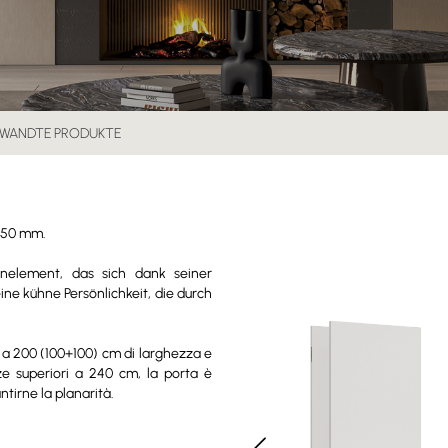
WANDTE PRODUKTE
e 50 mm.
nnelement, das sich dank seiner
ne kühne Persönlichkeit, die durch
o a 200 (100+100) cm di larghezza e
ze superiori a 240 cm, la porta è
ntirne la planarità.