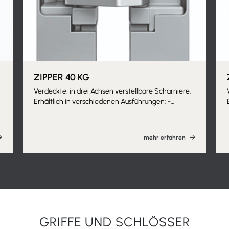
ZIPPER 40 KG
Verdeckte, in drei Achsen verstellbare Scharniere.
Erhältlich in verschiedenen Ausführungen: -
Schwarz - Nickel satiniert - Satiniertes Chrom -
Aluminium Chrom - Poliertes Chrom - Antike
Bronze - Poliertes Messing
mehr erfahren
u
GRIFFE UND SCHLÖSSER