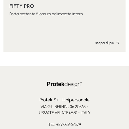
FIFTY PRO
Porta battente filomuro ad imbotte intero
scopri di più
Protek S.r.l. Unipersonale
VIA G.L. BERNINI, 36 20865 -
USMATE VELATE (MB) - ITALY
TEL. +39 039 67579