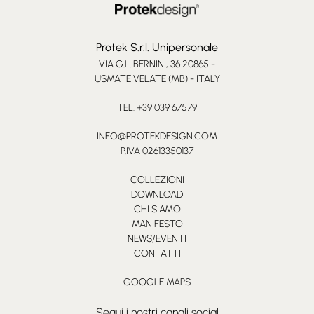
Protek S.r.l. Unipersonale
VIA G.L. BERNINI, 36 20865 -
USMATE VELATE (MB) - ITALY
TEL. +39 039 67579
INFO@PROTEKDESIGN.COM
P.IVA 02613350137
COLLEZIONI
DOWNLOAD
CHI SIAMO
MANIFESTO
NEWS/EVENTI
CONTATTI
GOOGLE MAPS
Segui i nostri canali social