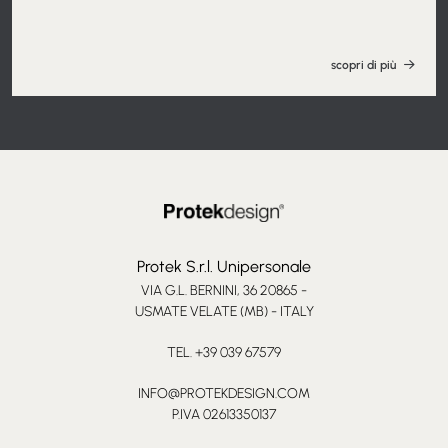
scopri di più
Protek S.r.l. Unipersonale
VIA G.L. BERNINI, 36 20865 -
USMATE VELATE (MB) - ITALY
TEL. +39 039 67579
INFO@PROTEKDESIGN.COM
P.IVA 02613350137