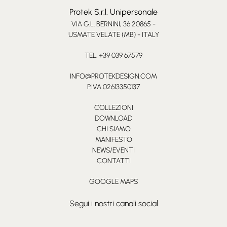
Protek S.r.l. Unipersonale
VIA G.L. BERNINI, 36 20865 -
USMATE VELATE (MB) - ITALY
TEL. +39 039 67579
INFO@PROTEKDESIGN.COM
P.IVA 02613350137
COLLEZIONI
DOWNLOAD
CHI SIAMO
MANIFESTO
NEWS/EVENTI
CONTATTI
GOOGLE MAPS
Segui i nostri canali social