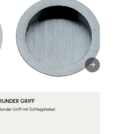
RUNDER GRIFF
SOLIDER
Runder Griff mit Schlepphebel.
Vertikaler G