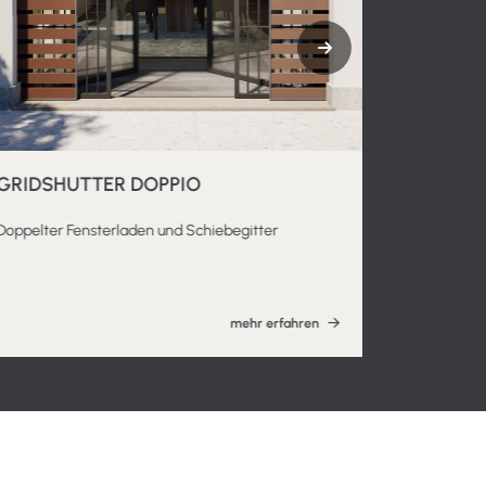
GRIDSHUTTER DOPPIO
SKY AL
Doppelter Fensterladen und Schiebegitter
Hebe- und 
mehr erfahren