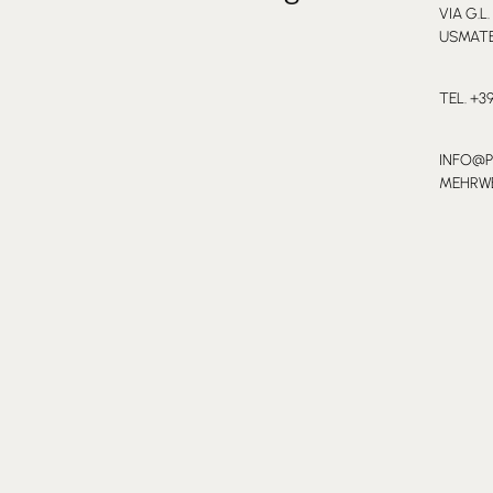
VIA G.L.
USMATE 
TEL. +3
INFO@
MEHRWE