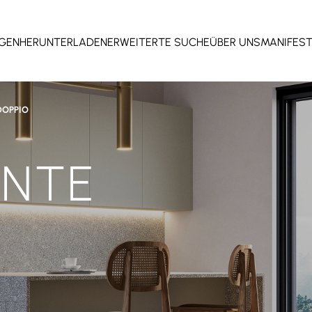
GEN
HERUNTERLADEN
ERWEITERTE SUCHE
ÜBER UNS
MANIFES
DOPPIO
ANTE