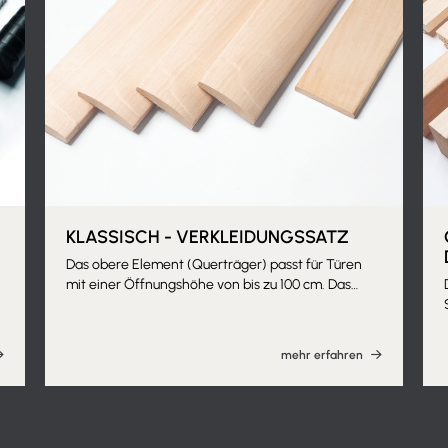
KLASSISCH - VERKLEIDUNGSSATZ
Das obere Element (Querträger) passt für Türen
mit einer Öffnungshöhe von bis zu 100 cm. Das
vertikale Element (Ständer) passt für Türen mit
einer Höhe von bis zu 210 cm. Die Oberfläche muss
lackiert werden. Andere Größen sind möglich, bitte
mehr erfahren
kontaktieren Sie das Unternehmen für die
Machbarkeit.
r