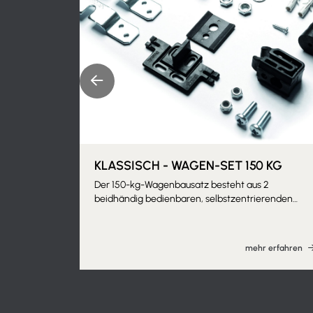
KLASSISCH - WAGEN-SET 150 KG
Der 150-kg-Wagenbausatz besteht aus 2
beidhändig bedienbaren, selbstzentrierenden
Wagen, die jeweils mit 4 beschichteten
Kugellagern, einer selbstzentrierenden und
ineinandergreifenden Deichsel, Halterungen zur
mehr erfahren
Befestigung der Türverkleidung, einem
verstellbaren Gummipuffer und einem
Wagenanschlag mit variabler Härte in der
Führungsschiene ausgestattet sind. Der Bausatz
enthält außerdem Schrauben, Dübel und Bolzen zu