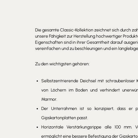
Die gesamte Classic-Kollektion zeichnet sich durch za
unsere Fähigkeit zur Herstellung hochwertiger Produkte
Eigenschaften sind in ihrer Gesamtheit darauf ausgerich
vereinfachen und zu beschleunigen und ein langlebige
Zu den wichtigsten gehören:
Selbstzentrierende Deichsel mit schraubenlose
von Löchern im Boden und verhindert unerwü
Marmor.
Der Unterrahmen ist so konzipiert, dass er p
Gipskartonplatten passt.
Horizontale Verstärkungsrippe alle 100 mm. V
ermöglicht eine bessere Befestigung der Gipskarto