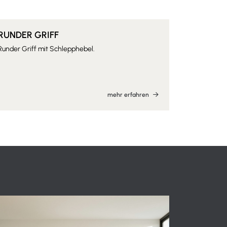
RUNDER GRIFF
SOLIDER
Runder Griff mit Schlepphebel.
Vertikaler G
mehr erfahren